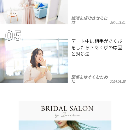
婚活を成功させるに
は
2024.11.01
デート中に相手があくび
をしたら？あくびの原因
と対処法
関係をはぐくむため
に
2024.01.25