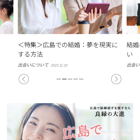
実に
結婚相談所とマッチングアプリの違
出会
い
婚活を
出会いについて
2023.11.20