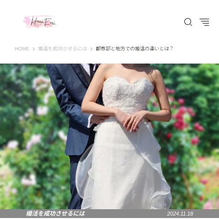
はなえみ│HANAEMI│素敵な出会いを応援するWEBマガジン 広島、福山での婚活恋
HOME
婚活を成功させるには
都市部と地方での婚活の違いとは？
婚活を成功させるには
2024.11.18