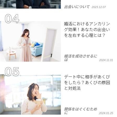
出会いについて
2023.12.07
婚活におけるアンカリン
グ効果！あなたの出会い
を左右する心理とは？
婚活を成功させるに
は
2024.11.01
デート中に相手があくび
をしたら？あくびの原因
と対処法
関係をはぐくむため
に
2024.01.25