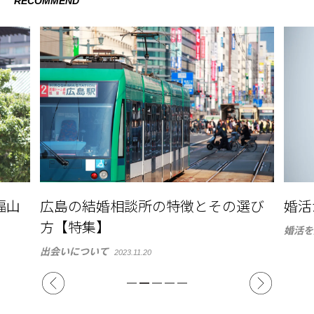
RECOMMEND
選び
婚活が長引く理由と解消方法
＜特
する
婚活を成功させるには
2023.11.14
出会い