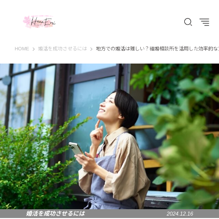
はなえみ│HANAEMI│素敵な出会いを応援するWEBマガジン 広島、福山での婚活恋
HOME
婚活を成功させるには
地方での婚活は難しい？結婚相談所を活用した効率的な
婚活を成功させるには
2024.12.16