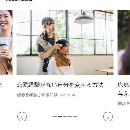
会
恋愛経験がない自分を変える方法
広島
与え
婚活を成功させるには
2023.11.14
婚活を