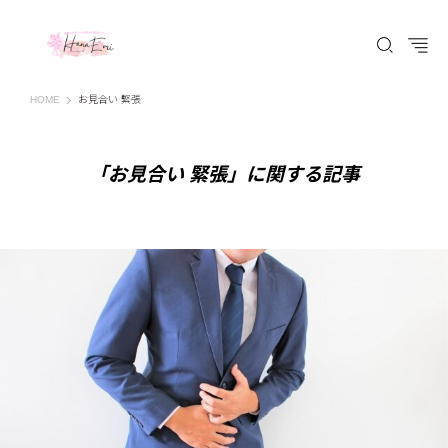
はなえみ│HANAEMI│素敵な出会いを応援するWEBマガジン 広島、福山での婚活恋
HOME
お見合い 緊張
「お見合い 緊張」に関する記事