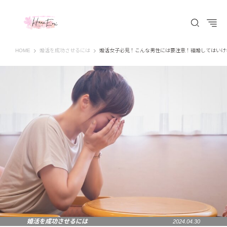
はなえみ│HANAEMI│素敵な出会いを応援するWEBマガジン 広島、福山での婚活恋
HOME
婚活を成功させるには
婚活女子必見！こんな男性には要注意！結婚してはいけ
婚活を成功させるには
2024.04.30