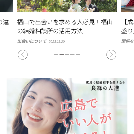
福山
【成功したい婚活】婚活中の会話の
結婚
盛り上げ方
出会い
関係をはぐくむために
2023.11.14