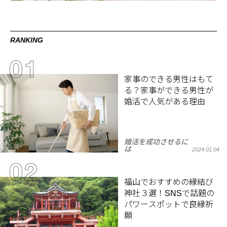
RANKING
家事のできる男性はもて
る？家事ができる男性が
婚活で人気がある理由
婚活を成功させるに
は
2024.01.04
福山でおすすめの縁結び
神社３選！SNSで話題の
パワースポットで良縁祈
願