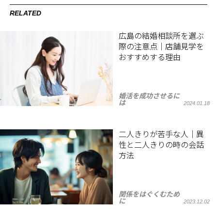
RELATED
広島の結婚相談所を選ぶ
際の注意点｜店舗見学を
おすすめする理由
婚活を成功させるに
は
2024.01.18
二人きりが苦手な人｜異
性と二人きりの時の会話
方法
関係をはぐくむため
に
2023.12.02