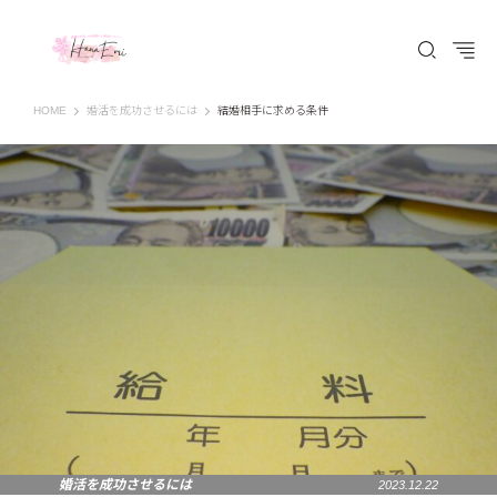
はなえみ│HANAEMI│素敵な出会いを応援するWEBマガジン 広島、福山での婚活恋
HOME
婚活を成功させるには
結婚相手に求める条件
婚活を成功させるには
2023.12.22