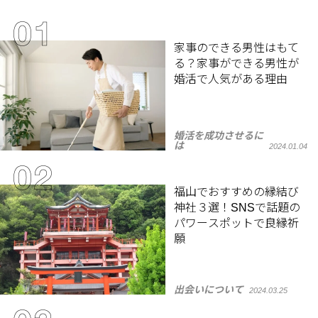
家事のできる男性はもて
る？家事ができる男性が
婚活で人気がある理由
婚活を成功させるに
は
2024.01.04
福山でおすすめの縁結び
神社３選！SNSで話題の
パワースポットで良縁祈
願
出会いについて
2024.03.25