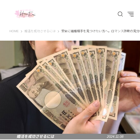
はなえみ│HANAEMI│素敵な出会いを応援するWEBマガジン 広島、福山での婚活恋
HOME
婚活を成功させるには
安全に結婚相手を見つけたい方へ。ロマンス詐欺の見分
婚活を成功させるには
2024.11.08