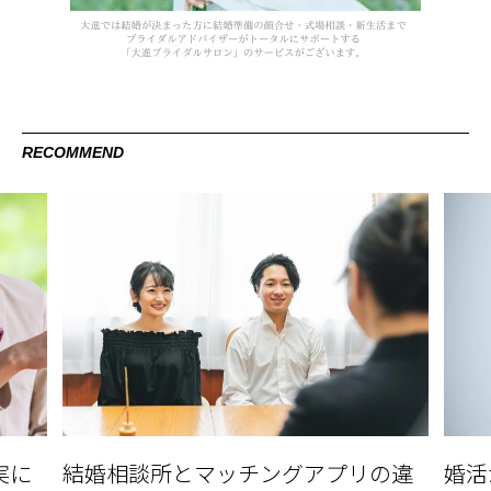
RECOMMEND
の違
婚活が長引く理由と解消方法
出会