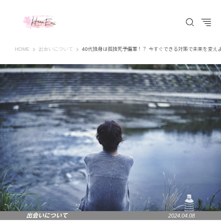
はなえみ│HANAEMI│素敵な出会いを応援するWEBマガジン 広島、福山での婚活恋
HOME
出会いについて
40代独身は孤独死予備軍！？ 今すぐできる対策で未来を変え
出会いについて
2024.04.08