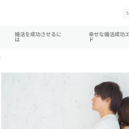
婚活を成功させるに
幸せな婚活成功
は
ド
 広島、福山での婚活恋活を応援
に