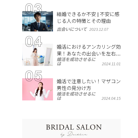
結婚できるか不安 | 不安に感
じる人の特徴とその理由
出会いについて
2023.12.07
婚活におけるアンカリング効
果！あなたの出会いを左右す
婚活を成功させるに
る心理とは？
は
2024.11.01
婚活で注意したい！マザコン
男性の見分け方
婚活を成功させるに
は
2024.04.15