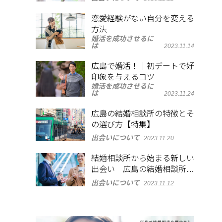
恋愛経験がない自分を変える
方法
婚活を成功させるに
は
2023.11.14
広島で婚活！｜初デートで好
印象を与えるコツ
婚活を成功させるに
は
2023.11.24
広島の結婚相談所の特徴とそ
の選び方【特集】
出会いについて
2023.11.20
結婚相談所から始まる新しい
出会い 広島の結婚相談所の
選び方
出会いについて
2023.11.12