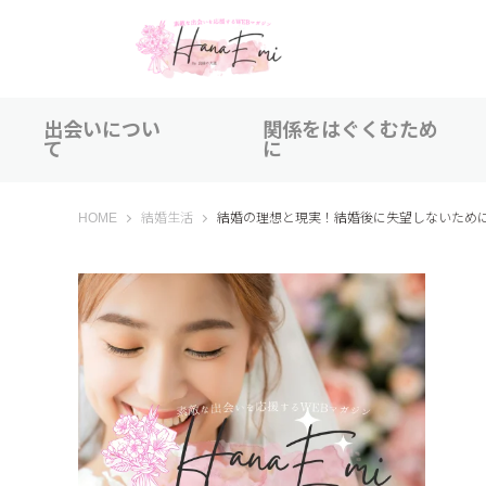
出会いについ
関係をはぐくむため
て
に
はなえみ│HANAEMI│素敵な出会いを応援するWEBマガジン
HOME
結婚生活
結婚の理想と現実！結婚後に失望しないため