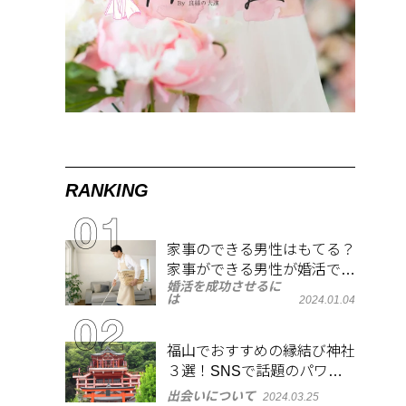
RANKING
家事のできる男性はもてる？
家事ができる男性が婚活で人
婚活を成功させるに
気がある理由
は
2024.01.04
福山でおすすめの縁結び神社
３選！SNSで話題のパワー
スポットで良縁祈願
出会いについて
2024.03.25