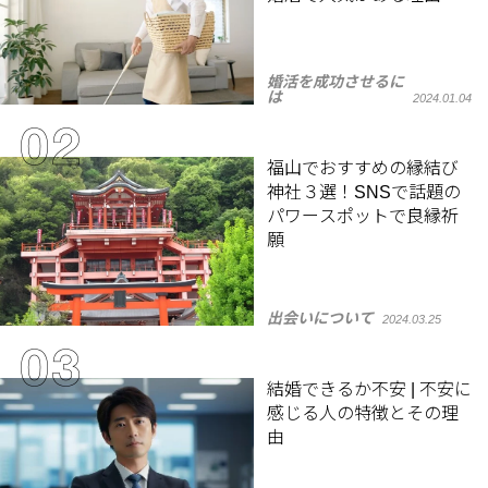
婚活を成功させるに
は
2024.01.04
福山でおすすめの縁結び
神社３選！SNSで話題の
パワースポットで良縁祈
願
出会いについて
2024.03.25
結婚できるか不安 | 不安に
感じる人の特徴とその理
由