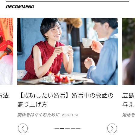
RECOMMEND
方法
【成功したい婚活】婚活中の会話の
広島
盛り上げ方
与え
関係をはぐくむために
婚活を
2023.11.14