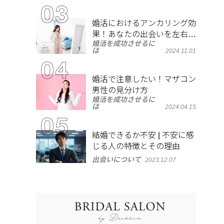
婚活におけるアンカリング効
果！あなたの出会いを左右す
婚活を成功させるに
る心理とは？
は
2024.11.01
婚活で注意したい！マザコン
男性の見分け方
婚活を成功させるに
は
2024.04.15
結婚できるか不安 | 不安に感
じる人の特徴とその理由
出会いについて
2023.12.07