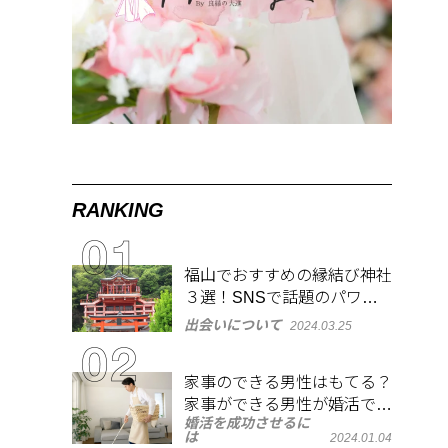
RANKING
福山でおすすめの縁結び神社
３選！SNSで話題のパワー
スポットで良縁祈願
出会いについて
2024.03.25
家事のできる男性はもてる？
家事ができる男性が婚活で人
婚活を成功させるに
気がある理由
は
2024.01.04