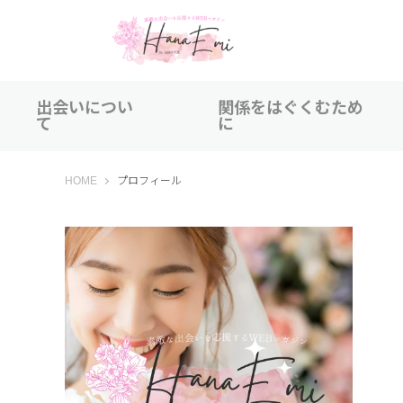
出会いについ
関係をはぐくむため
て
に
はなえみ│HANAEMI│素敵な出会いを応援するWEBマガジン
HOME
プロフィール