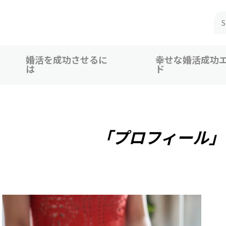
婚活を成功させるに
幸せな婚活成功
は
ド
 広島、福山での婚活恋活を応援
「プロフィール」