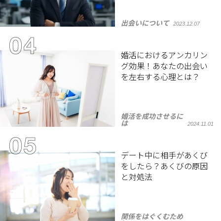
出会いについて
2023.12.07
婚活におけるアンカリン
グ効果！あなたの出会い
を左右する心理とは？
婚活を成功させるに
は
2024.11.01
デート中に相手があくび
をしたら？あくびの原因
と対処法
関係をはぐくむため