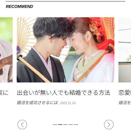
RECOMMEND
実に
出会いが無い人でも結婚できる方法
恋愛
婚活を成功させるには
婚活を
2023.11.14