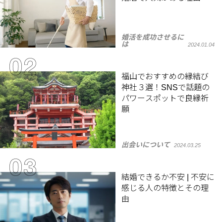
婚活を成功させるに
は
2024.01.04
福山でおすすめの縁結び
神社３選！SNSで話題の
パワースポットで良縁祈
願
出会いについて
2024.03.25
結婚できるか不安 | 不安に
感じる人の特徴とその理
由