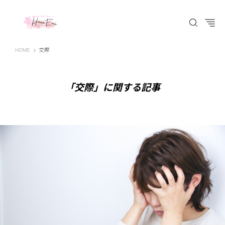
はなえみ│HANAEMI│素敵な出会いを応援するWEBマガジン 広島、福山での婚活恋
HOME
交際
「交際」に関する記事