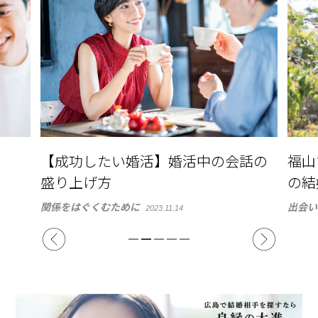
【成功したい婚活】婚活中の会話の
福山
盛り上げ方
の結
関係をはぐくむために
出会い
2023.11.14