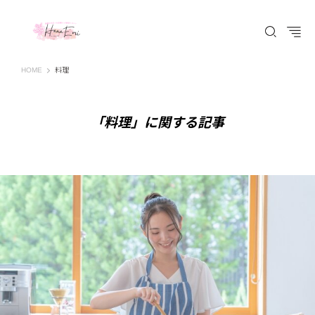
はなえみ│HANAEMI│素敵な出会いを応援するWEBマガジン 広島、福山での婚活恋
HOME
料理
「料理」に関する記事