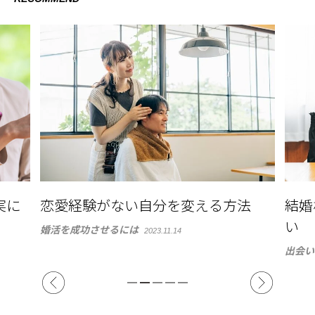
実に
恋愛経験がない自分を変える方法
結婚
い
婚活を成功させるには
2023.11.14
出会い