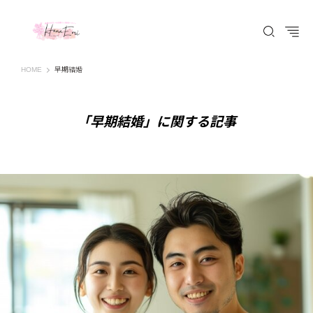
はなえみ│HANAEMI│素敵な出会いを応援するWEBマガジン 広島、福山での婚活恋
HOME
早期結婚
「早期結婚」に関する記事