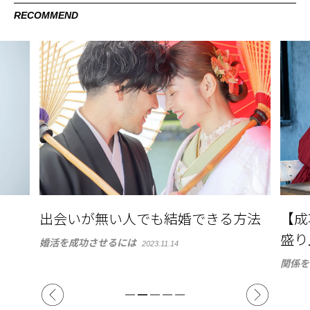
RECOMMEND
出会いが無い人でも結婚できる方法
【成
盛り
婚活を成功させるには
2023.11.14
関係を