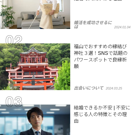
婚活を成功させるに
は
2024.01.04
福山でおすすめの縁結び
神社３選！SNSで話題の
パワースポットで良縁祈
願
出会いについて
2024.03.25
結婚できるか不安 | 不安に
感じる人の特徴とその理
由