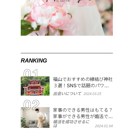
RANKING
福山でおすすめの縁結び神社
３選！SNSで話題のパワー
スポットで良縁祈願
出会いについて
2024.03.25
家事のできる男性はもてる？
家事ができる男性が婚活で人
婚活を成功させるに
気がある理由
は
2024.01.04