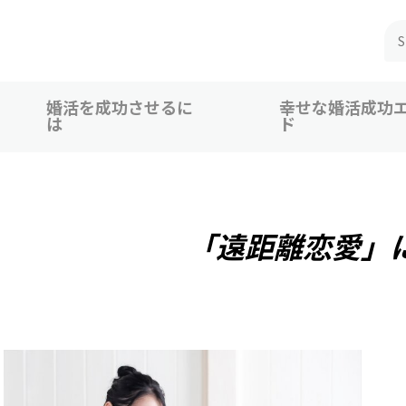
婚活を成功させるに
幸せな婚活成功
は
ド
 広島、福山での婚活恋活を応援
「遠距離恋愛」