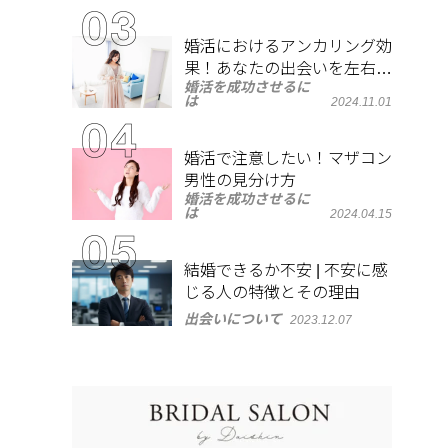
婚活におけるアンカリング効
果！あなたの出会いを左右す
婚活を成功させるに
る心理とは？
は
2024.11.01
婚活で注意したい！マザコン
男性の見分け方
婚活を成功させるに
は
2024.04.15
結婚できるか不安 | 不安に感
じる人の特徴とその理由
出会いについて
2023.12.07