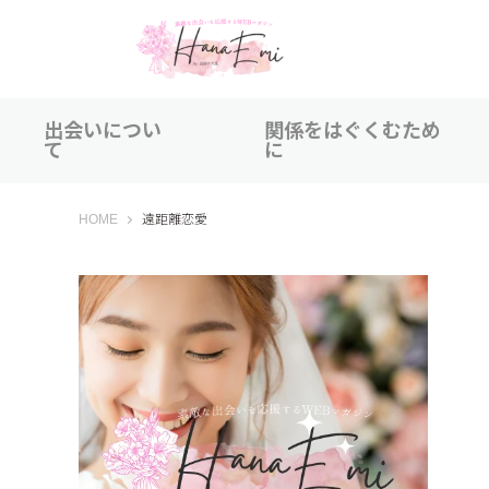
出会いについ
関係をはぐくむため
て
に
はなえみ│HANAEMI│素敵な出会いを応援するWEBマガジン
HOME
遠距離恋愛