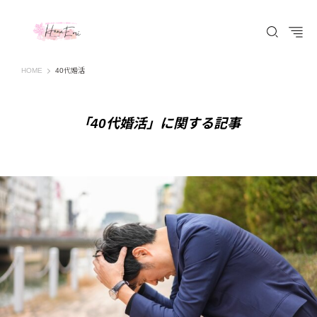
はなえみ│HANAEMI│素敵な出会いを応援するWEBマガジン 広島、福山での婚活恋
HOME
40代婚活
「40代婚活」に関する記事