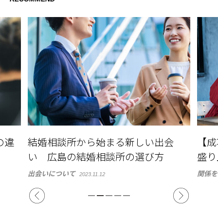
の違
結婚相談所から始まる新しい出会
【成
い 広島の結婚相談所の選び方
盛り
出会いについて
関係を
2023.11.12