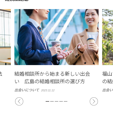
法
結婚相談所から始まる新しい出会
福山
い 広島の結婚相談所の選び方
の結
出会いについて
出会い
2023.11.12