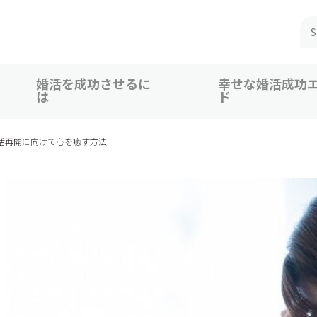
婚活を成功させるに
幸せな婚活成功
は
ド
 広島、福山での婚活恋活を応援
活再開に向けて心を癒す方法