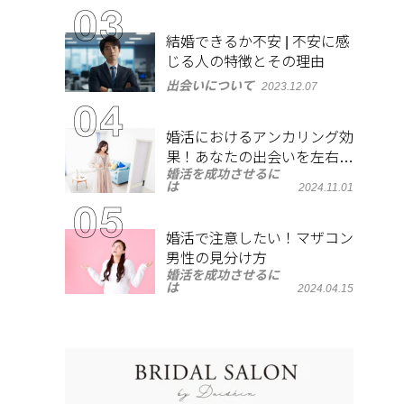
結婚できるか不安 | 不安に感
じる人の特徴とその理由
出会いについて
2023.12.07
婚活におけるアンカリング効
果！あなたの出会いを左右す
婚活を成功させるに
る心理とは？
は
2024.11.01
婚活で注意したい！マザコン
男性の見分け方
婚活を成功させるに
は
2024.04.15