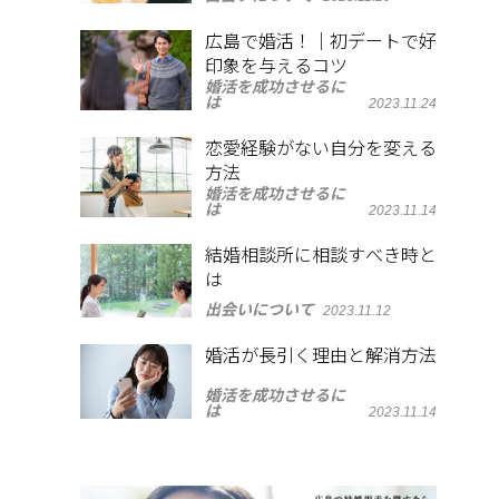
広島で婚活！｜初デートで好
印象を与えるコツ
婚活を成功させるに
は
2023.11.24
恋愛経験がない自分を変える
方法
婚活を成功させるに
は
2023.11.14
結婚相談所に相談すべき時と
は
出会いについて
2023.11.12
婚活が長引く理由と解消方法
婚活を成功させるに
は
2023.11.14