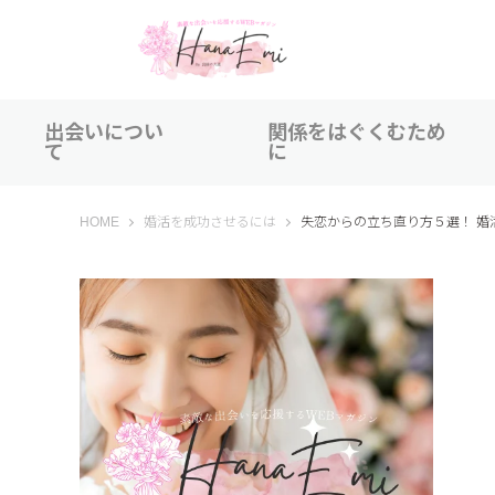
出会いについ
関係をはぐくむため
て
に
はなえみ│HANAEMI│素敵な出会いを応援するWEBマガジン
HOME
婚活を成功させるには
失恋からの立ち直り方５選！ 婚