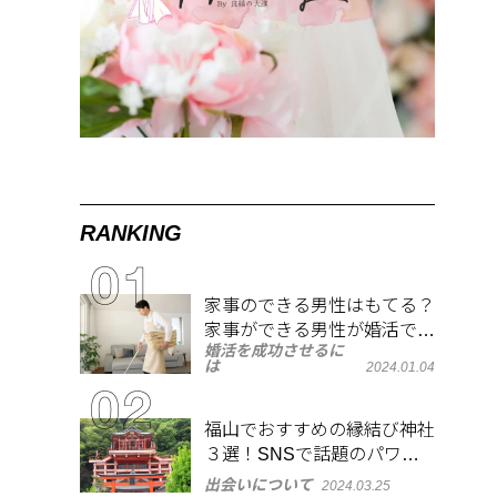
RANKING
家事のできる男性はもてる？
家事ができる男性が婚活で人
婚活を成功させるに
気がある理由
は
2024.01.04
福山でおすすめの縁結び神社
３選！SNSで話題のパワー
スポットで良縁祈願
出会いについて
2024.03.25