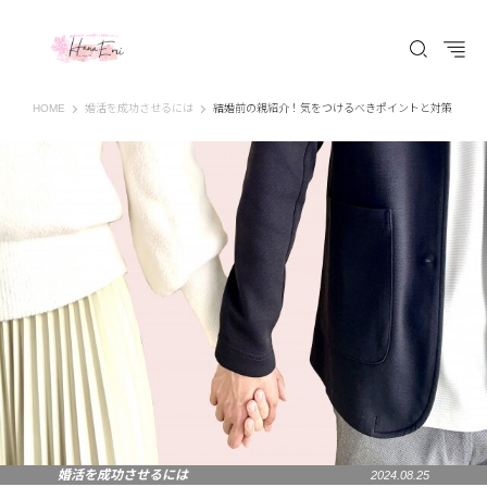
はなえみ│HANAEMI│素敵な出会いを応援するWEBマガジン 広島、福山での婚活恋
HOME
婚活を成功させるには
結婚前の親紹介！気をつけるべきポイントと対策
婚活を成功させるには
2024.08.25