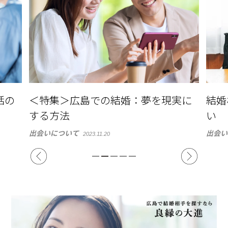
実に
結婚相談所とマッチングアプリの違
広島
い
与え
出会いについて
婚活を
2023.11.20