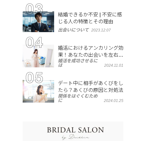
結婚できるか不安 | 不安に感
じる人の特徴とその理由
出会いについて
2023.12.07
婚活におけるアンカリング効
果！あなたの出会いを左右す
婚活を成功させるに
る心理とは？
は
2024.11.01
デート中に相手があくびをし
たら？あくびの原因と対処法
関係をはぐくむため
に
2024.01.25