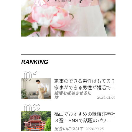
RANKING
家事のできる男性はもてる？
家事ができる男性が婚活で人
婚活を成功させるに
気がある理由
は
2024.01.04
福山でおすすめの縁結び神社
３選！SNSで話題のパワー
スポットで良縁祈願
出会いについて
2024.03.25