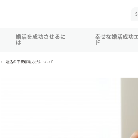
婚活を成功させるに
幸せな婚活成功
は
ド
 広島、福山での婚活恋活を応援
い｜婚活の不安解消方法について