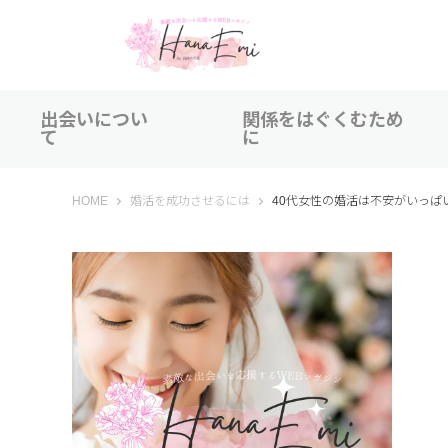
出会いについ
関係をはぐくむため
て
に
はなえみ│HANAEMI│素敵な出会いを応援するWEBマガジン
HOME
婚活を成功させるには
40代女性の婚活は不安がいっぱ