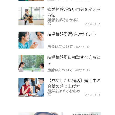
恋愛経験がない自分を変える
方法
婚活を成功させるに
は
2023.11.14
結婚相談所選びのポイント
出会いについて
2023.11.12
結婚相談所に相談すべき時と
は
出会いについて
2023.11.12
【成功したい婚活】婚活中の
会話の盛り上げ方
関係をはぐくむため
に
2023.11.14