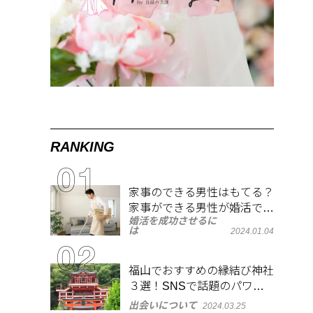
RANKING
家事のできる男性はもてる？
家事ができる男性が婚活で人
婚活を成功させるに
気がある理由
は
2024.01.04
福山でおすすめの縁結び神社
３選！SNSで話題のパワー
スポットで良縁祈願
出会いについて
2024.03.25