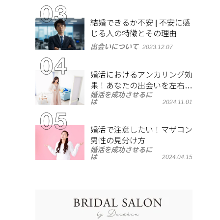
結婚できるか不安 | 不安に感
じる人の特徴とその理由
出会いについて
2023.12.07
婚活におけるアンカリング効
果！あなたの出会いを左右す
婚活を成功させるに
る心理とは？
は
2024.11.01
婚活で注意したい！マザコン
男性の見分け方
婚活を成功させるに
は
2024.04.15