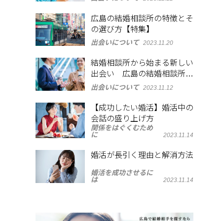
広島の結婚相談所の特徴とそ
の選び方【特集】
出会いについて
2023.11.20
結婚相談所から始まる新しい
出会い 広島の結婚相談所の
選び方
出会いについて
2023.11.12
【成功したい婚活】婚活中の
会話の盛り上げ方
関係をはぐくむため
に
2023.11.14
婚活が長引く理由と解消方法
婚活を成功させるに
は
2023.11.14