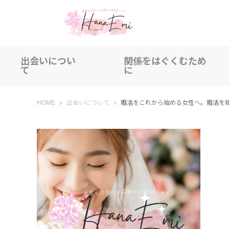
出会いについ
関係をはぐくむため
て
に
はなえみ│HANAEMI│素敵な出会いを応援するWEBマガジン
HOME
出会いについて
婚活をこれから始める女性へ。婚活を