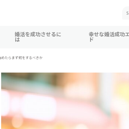
婚活を成功させるに
幸せな婚活成功
は
ド
 広島、福山での婚活恋活を応援
始めたらまず何をするべきか