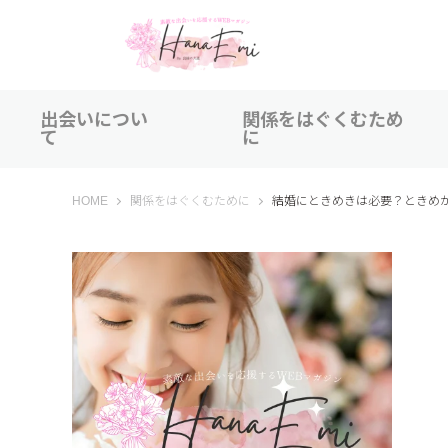
出会いについ
関係をはぐくむため
て
に
はなえみ│HANAEMI│素敵な出会いを応援するWEBマガジン
HOME
関係をはぐくむために
結婚にときめきは必要？ときめ