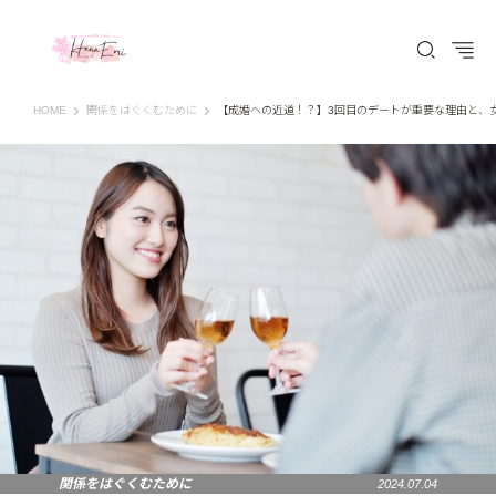
はなえみ│HANAEMI│素敵な出会いを応援するWEBマガジン 広島、福山での婚活恋
HOME
関係をはぐくむために
【成婚への近道！？】3回目のデートが重要な理由と、
関係をはぐくむために
2024.07.04