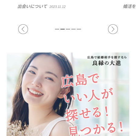
方【
婚活を成功させるには
2023.11.14
出会い