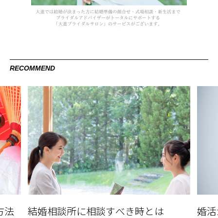
RECOMMEND
婚活が長引く理由と解消方法
広島