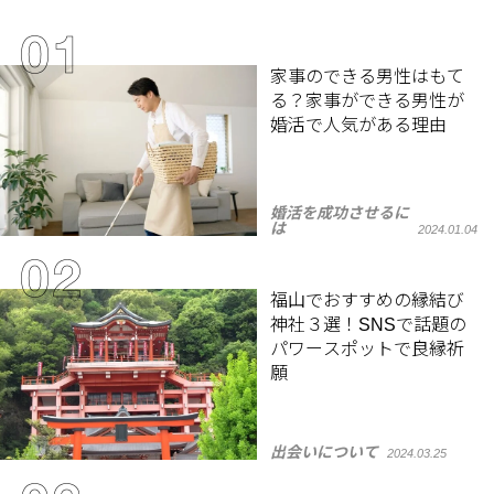
家事のできる男性はもて
る？家事ができる男性が
婚活で人気がある理由
婚活を成功させるに
は
2024.01.04
福山でおすすめの縁結び
神社３選！SNSで話題の
パワースポットで良縁祈
願
出会いについて
2024.03.25